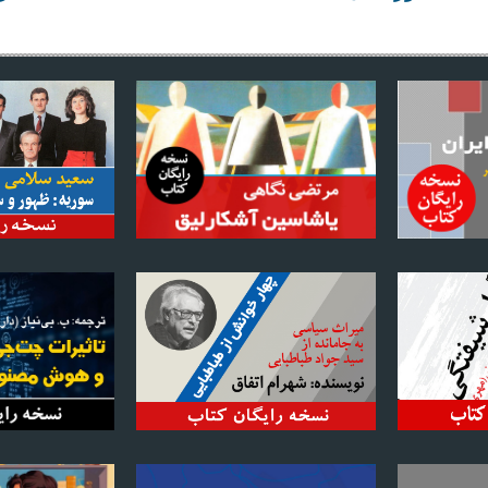
ايران امروز
(نشريه خبری سياسی الکترونیک)
يران امروز» از انتشار مقالاتی كه به ديگر سايت‌ها و نشريات نيز ارسال
استفاده از مطالب «ايران امروز» تنها با ذكر منبع و نام نويسنده يا م
Iran Emrooz©1998-2026 |
editor@iran-emrooz.net