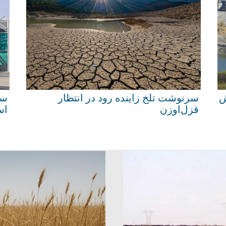
 شدن آب پیش
سرنوشت تلخ زاینده رود در انتظار
قزل‌اوزن